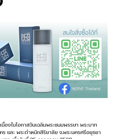
จ” เนื่องในโอกาสวันเฉลิมพระชนมพรรษา พระบาท
คร และ พระตำหนักสิริยาลัย จ.พระนครศรีอยุธยา