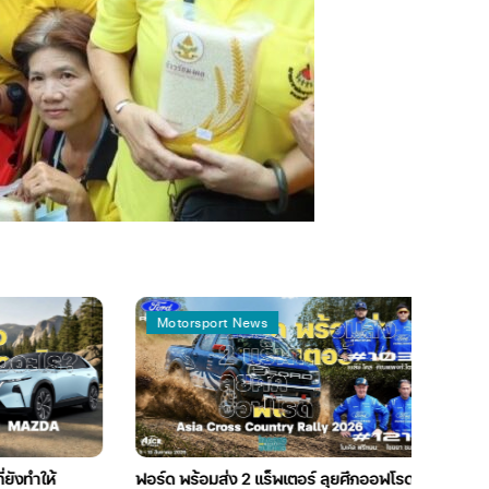
Motorsport News
Automo
ให้
ฟอร์ด พร้อมส่ง 2 แร็พเตอร์ ลุยศึกออฟโรด
มิตซูบิชิ E