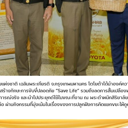
แห่งชาติ เฉลิมพระเกียรติ จ.กรุงเทพมหานคร โตโยต้าได้นำองค์คว
มสร้างทักษะการขับขี่ปลอดภัย “Save Life” รวมถึงลดการสิ้นเปลือ
ะสบการณ์จริง และนำไปประยุกต์ใช้ในขณะที่งาน ณ พระตำหนักสิริยาลั
ต่อ ผ่านกิจกรรมที่มุ่งเน้นในเรื่องของการปลูกฝังการคัดแยกขยะให้ถู