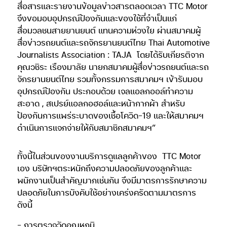
สื่อสารและรายงานข้อมูลข่าวสารตลอดเวลา TTC Motor
จึงขอมอบอุปกรณ์ป้องกันและของใช้ที่จำเป็นแก่
สื่อมวลชนสายยานยนต์ แทนความห่วงใย ผ่านสมาคมผู้
สื่อข่าวรถยนต์และรถจักรยานยนต์ไทย Thai Automotive
Journalists Association : TAJA โดยได้รับเกียรติจาก
คุณวชิระ เรืองมาลัย นายกสมาคมผู้สื่อข่าวรถยนต์และรถ
จักรยานยนต์ไทย รวมทั้งกรรมการสมาคมฯ เข้ารับมอบ
อุปกรณ์ป้องกัน ประกอบด้วย เจลแอลกออล์ทำความ
สะอาด , สเปรย์แอลกอฮอล์และหน้ากากผ้า สำหรับ
ป้องกันการแพร่ระบาดของเชื้อโควิด-19 และให้สมาคมฯ
ดำเนินการแจกจ่ายให้กับสมาชิกสมาคมฯ”
ทั้งนี้ในส่วนของงานบริการดูแลลูกค้าของ
TTC Motor
เอง บริษัทฯตระหนักถึงความปลอดภัยของลูกค้าและ
พนักงานเป็นสำคัญมากเช่นกัน จึงมีมาตรการรักษาความ
ปลอดภัยในการบังคับใช้อย่างเคร่งครัดตามมาตรการ
ดังนี้
– การตรวจวัดอุณหภูมิ