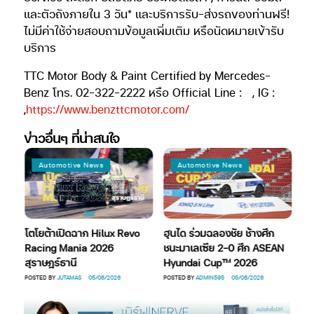
และตัวถังภายใน 3 วัน* และบริการรับ-ส่งรถของท่านฟรี!
ไม่มีค่าใช้จ่ายสอบถามข้อมูลเพิ่มเติม หรือนัดหมายเข้ารับ
บริการ
TTC Motor Body & Paint Certified by Mercedes-
Benz โทร. 02-322-2222 หรือ Official Line :
, IG :
,
https://www.benzttcmotor.com/
ข่าวอื่นๆ ที่น่าสนใจ
Automotive News
Automotive News
โตโยต้าเปิดฉาก Hilux Revo
ฮุนได ร่วมฉลองชัย ช้างศึก
เมื
On
Racing Mania 2026
ชนะมาเลเซีย 2-0 ศึก ASEAN
ยั
สุราษฎร์ธานี
Hyundai Cup™ 2026
POS
POSTED BY
JUTAMAS
05/08/2026
POSTED BY
ADMIN595
05/08/2026