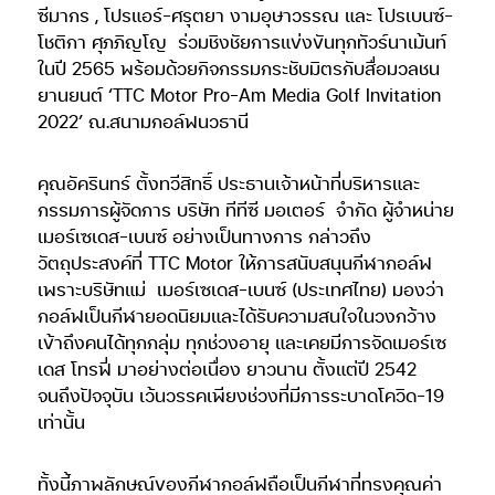
ซีมากร , โปรแอร์-ศรุตยา งามอุษาวรรณ และ โปรเบนซ์-
โชติกา ศุภภิญโญ
ร่วมชิงชัยการแข่งขันทุกทัวร์นาเม้นท์
ในปี 2565 พร้อมด้วยกิจกรรมกระชับมิตรกับสื่อมวลชน
ยานยนต์ ‘TTC Motor Pro-Am Media Golf Invitation
2022’ ณ.สนามกอล์ฟนวธานี
คุณอัครินทร์ ตั้งทวีสิทธิ์ ประธานเจ้าหน้าที่บริหารและ
กรรมการผู้จัดการ บริษัท ทีทีซี มอเตอร์
จำกัด ผู้จำหน่าย
เมอร์เซเดส-เบนซ์ อย่างเป็นทางการ กล่าวถึง
วัตถุประสงค์ที่ TTC Motor ให้การสนับสนุนกีฬากอล์ฟ
เพราะบริษัทแม่
เมอร์เซเดส-เบนซ์ (ประเทศไทย) มองว่า
กอล์ฟเป็นกีฬายอดนิยมและได้รับความสนใจในวงกว้าง
เข้าถึงคนได้ทุกกลุ่ม ทุกช่วงอายุ และเคยมีการจัดเมอร์เซ
เดส โทรฟี่ มาอย่างต่อเนื่อง ยาวนาน ตั้งแต่ปี 2542
จนถึงปัจจุบัน เว้นวรรคเพียงช่วงที่มีการระบาดโควิด-19
เท่านั้น
ทั้งนี้ภาพลักษณ์ของกีฬากอล์ฟถือเป็นกีฬาที่ทรงคุณค่า