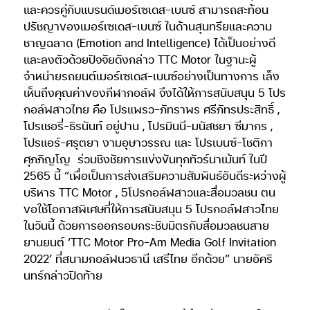
และควรคู่กับแบรนด์เมอร์เซเดส-เบนซ์ สามารถสะท้อน
ปรัชญาของเมอร์เซเดส-เบนซ์ ในด้านสุนทรียและความ
ชาญฉลาด (Emotion and Intelligence) ได้เป็นอย่างดี
และลงตัวด้วยปัจจัยดังกล่าว TTC Motor ในฐานะผู้
จำหน่ายรถยนต์เมอร์เซเดส-เบนซ์อย่างเป็นทางการ เล็ง
เห็นถึงคุณค่าของกีฬากอล์ฟ จึงได้ให้การสนับสนุน 5 โปร
กอล์ฟสาวไทย คือ โปรแพรว-ภัทราพร ศรีภัทรประสิทธิ์ ,
โปรเชอรี่-ธิรนันท์ อยู่ปาน , โปรมินนี-มนัสชยา ซีมากร ,
โปรแอร์-ศรุตยา งามอุษาวรรณ และ โปรเบนซ์-โชติกา
ศุภภิญโญ
ร่วมชิงชัยการแข่งขันทุกทัวร์นาเม้นท์ ในปี
2565 นี้ “เพื่อเป็นการส่งเสริมความสัมพันธ์อันดีระหว่างผู้
บริหาร TTC Motor , 5โปรกอล์ฟสาวและสื่อมวลชน ตน
ขอใช้โอกาสพิเศษที่ให้การสนับสนุน 5 โปรกอล์ฟสาวไทย
ในวันนี้ ด้วยการออกรอบกระชับมิตรกับสื่อมวลชนสาย
ยานยนต์ ‘TTC Motor Pro-Am Media Golf Invitation
2022’ ที่สนามกอล์ฟนวธานี เสรีไทย อีกด้วย” นายอัคริ
นทร์กล่าวปิดท้าย