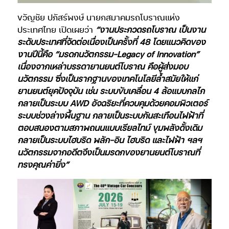
ขวัญชัย ปภัสร์พงษ์ นายกสมาคมรถโบราณแห่ง
ประเทศไทย เปิดเผยว่า
“งานประกวดรถโบราณ เป็นงาน
ระดับประเทศที่จัดต่อเนื่องเป็นครั้งที่ 48 โดยแนวคิดของ
งานปีนี้คือ “มรดกนวัตกรรม-Legacy of Innovation”
เนื่องจากเหล่าบรรดายานยนต์โบราณ คือผู้ส่งมอบ
นวัตกรรม ซึ่งเป็นรากฐานของเทคโนโลยีล้ำสมัยให้แก่
ยานยนต์ยุคปัจจุบัน เช่น ระบบขับเคลื่อน 4 ล้อแบบกลไก
กลายเป็นระบบ AWD อัจฉริยะที่ควบคุมด้วยคอมพิวเตอร์
ระบบช่วงล่างพื้นฐาน กลายเป็นระบบกันสะเทือนไฟฟ้าที่
ตอบสนองตามสภาพถนนแบบเรียลไทม์ ขุมพลังดั้งเดิม
กลายเป็นระบบไฮบริด พลัก-อิน ไฮบริด และไฟฟ้า ฯลฯ
นวัตกรรมจากอดีตจึงเป็นมรดกของยานยนต์โบราณที่
ทรงคุณค่ายิ่ง”