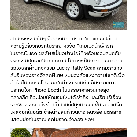
ส่วนกิจกรรมอื่นๆ ก็มีมากมาย เช่น เสวนาแลกเปลี่ยน
ความรู้เกี่ยวกับรถโบราณ หัวข้อ “ไทยเปิดนำเข้ารถ
โบราณปีแรก ผลลัพธ์เป็นอย่างไร?” พร้อมร่วมสนุกกับ
กิจกรรมสุดพิเศษตลอดงาน ไม่ว่าจะเป็นการออกตามล่า
รถไฮไลท์ผ่านกิจกรรม Lucky Rally Scan สะสมภารกิจ
ลุ้นรับของรางวัลสุดพิเศษ หมุนวงล้อแห่งความโชคดีเพื่อ
ลุ้นรับโมเดลรถโบราณสุดน่ารัก รวมถึงเก็บภาพความ
ประทับใจที่ Photo Booth ในบรรยากาศวินเทจสุด
คลาสสิค ที่จะช่วยให้คนรุ่นใหม่ได้เข้าถึง และเรียนรู้เรื่อง
ราวของรถยนต์ระดับตำนานที่สนุกมากยิ่งขึ้น คอนเสิร์ท
เพลงฮิทในอดีต จำหน่ายสินค้าวินเทจ หนังสือ นิตยสาร
แสตมป์รถโบราณ รถโบราณจำลอง ฯลฯ