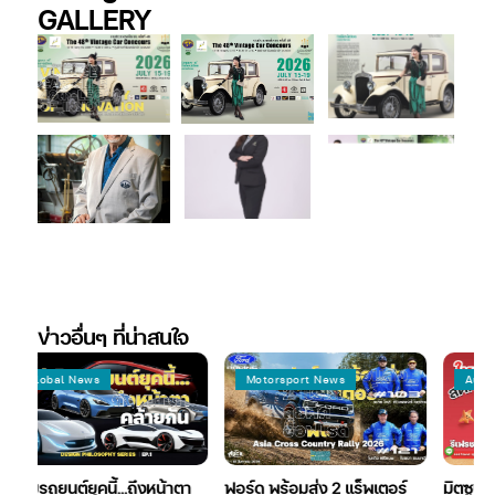
GALLERY
ข่าวอื่นๆ ที่น่าสนใจ
News
Motorsport News
Automotive News
์ยุคนี้…ถึงหน้าตา
ฟอร์ด พร้อมส่ง 2 แร็พเตอร์
มิตซูบิชิ Enjoy the