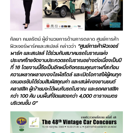
กัลยา กมลรัตน์ ผู้อำนวยการด้านการตลาด ศูนย์การค้า
ฟิวเจอร์พาร์คและสเปลล์ กล่าวว่า
“ศูนย์การค้าฟิวเจอร์
พาร์ค และสเปลล์ ได้ร่วมกับสมาคมรถโบราณแห่ง
ประเทศไทยจัดงานประกวดรถโบราณอย่างต่อเนื่องเป็นปี
ที่ 16 โดยงานนี้ถือเป็นอีกหนึ่งกิจกรรมคุณภาพที่สะท้อน
ความหลากหลายของไลฟ์สไตล์ และเปิดโอกาสให้ผู้คนทุก
เจเนอเรชันได้ร่วมสัมผัสคุณค่า และเสน่ห์ของยานยนต์
คลาสสิค ผู้เข้าชมจะได้พบกับรถโบราณ และรถคลาสสิค
กว่า 100 คัน บนพื้นที่จัดแสดงกว่า 4,000 ตารางเมตร
บริเวณชั้น G”