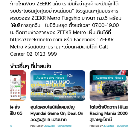
ก้าวไกลของ ZEEKR แล้ว เรามั่นใจว่าลูกค้าจะเป็นผู้ที่ได้
รับประโยชน์สูงสุดอย่างแน่นอน” โชว์รูมและศูนย์บริการ
ครบวงจร ZEEKR Metro Flagship บางนา ก.ม.5 พร้อม
ให้บริการทุกวัน ไม่มีวันหยุด ตั้งแต่เวลา 07.00-19.00
น. ติดตามข่าวสารของ ZEEKR Metro เพิ่มเติมได้ที่
https://zeekrmetro.com หรือ Facebook : ZEEKR
Metro หรือสอบถามรายละเอียดเพิ่มเติมได้ที่ Call
Center 02-0123-999
ข่าวอื่นๆ ที่น่าสนใจ
Automotive News
Automotive News
ide ส่ง
ฮุนไดครบไลน์ใส่แคมเปญ
โตโยต้าเปิดฉาก Hilux Revo
นด์รับ 65
Hyundai Game On, Deal On
Racing Mania 2026
ลดสูงสุด 5 แสนบาท
สุราษฎร์ธานี
2026
POSTED BY
JUTAMAS
06/08/2026
POSTED BY
JUTAMAS
05/08/2026