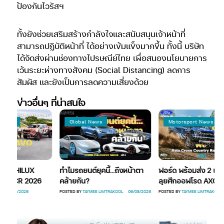
ป้องกันไวรัสฯ
ทั้งยังช่วยเสริมสร้างกำลังใจและสนับสนุนเจ้าหน้าที่
สามารถปฏิบัติหน้าที่ ได้อย่างเข้มแข็งมากขึ้น ทั้งนี้ บริษัท
ได้จัดส่งผ่านช่องทางไปรษณีย์ไทย เพื่อสนองนโยบายการ
เว้นระยะห่างทางสังคม (Social Distancing) ลดการ
สัมผัส และยังเป็นการลดความเสี่ยงด้วย
ข่าวอื่นๆ ที่น่าสนใจ
News
Global News
Motorsport News
ส่ง HILUX
ทำไมรถยนต์ยุคนี้…ถึงหน้าตา
ฟอร์ด พร้อมส่ง 2 แร็พเ
 AXCR 2026
คล้ายกัน?
ลุยศึกออฟโรด AXCR 2
07/08/2026
POSTED BY
TAYMEE LIMTRAKOOL
06/08/2026
POSTED BY
TAYMEE LIMTRAKOOL
0