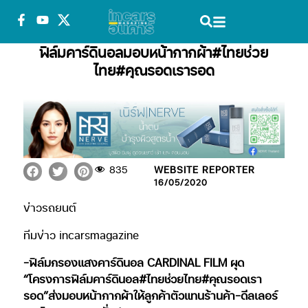
ฟิล์มคาร์ดินอลมอบหน้ากากผ้า#ไทยช่วย
ไทย#คุณรอดเรารอด
835
WEBSITE REPORTER
16/05/2020
ข่าวรถยนต์
ทีมข่าว incarsmagazine
-ฟิล์มกรองแสงคาร์ดินอล CARDINAL FILM ผุด
“โครงการฟิล์มคาร์ดินอล#ไทยช่วยไทย#คุณรอดเรา
รอด”ส่งมอบหน้ากากผ้าให้ลูกค้าตัวแทนร้านค้า-ดีลเลอร์