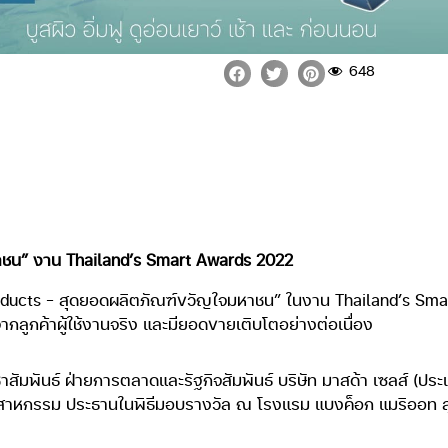
648
หาชน” งาน Thailand’s Smart Awards 2022
oducts – สุดยอดผลิตภัณฑ์ขวัญใจมหาชน” ในงาน Thailand’s Smart 
ลูกค้าผู้ใช้งานจริง และมียอดขายเติบโตอย่างต่อเนื่อง
ชาสัมพันธ์ ฝ่ายการตลาดและรัฐกิจสัมพันธ์ บริษัท มาสด้า เซลส์ (ป
กรรม ประธานในพิธีมอบรางวัล ณ โรงแรม แบงค็อก แมริออท สุขุมวิ