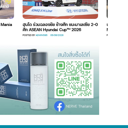
ฮุนได ร่วมฉลองชัย ช้างศึก ชนะมาเลเซีย 2-0
เมื่อหัวใจมาจากจีน แล้ว
ศึก ASEAN Hyundai Cup™ 2026
Mazda เป็น Mazda
POSTED BY
ADMIN595
05/08/2026
POSTED BY
TAYMEE LIMTRAKOOL