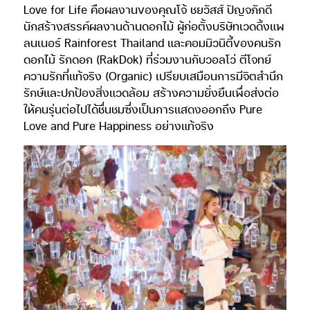
Love for Life คือผลงานของคุณโจ้ ชยวัสส์ ปัญจภักดี
นักสร้างสรรค์ผลงานด้านดอกไม้ ผู้ก่อตั้งบริษัทเวดดิ้งแพ
ลนเนอร์ Rainforest Thailand และคอมมิวนิตี้ของคนรัก
ดอกไม้ รักดอก (RakDok) ที่ร่วมงานกับวอลโว่ ตีโจทย์
ความรักที่แท้จริง (Organic) เปรียบเสมือนการมีจิตสำนึก
รักษ์และปกป้องสิ่งแวดล้อม สร้างความยั่งยืนเพื่อส่งต่อ
ให้คนรุ่นต่อไปได้ชื่นชมซึ่งเป็นการแสดงออกถึง Pure
Love and Pure Happiness อย่างแท้จริง