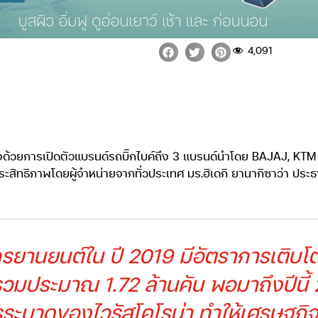
4,091
ปีหลังด้วยการเปิดตัวแบรนด์รถบิ๊กไบค์ถึง 3 แบรนด์นำโดย BAJAJ, KT
ิทธิภาพโดยผู้จำหน่ายจากทั่วประเทศ มร.ฮิเดกิ ยานากิซาว่า ประธ
านยนต์ใน ปี 2019 มีอัตราการเติบโต
มประมาณ 1.72 ล้านคัน พอมาถึงปีนี้ 
ะบาดของไวรัสโคโรน่า ทำให้เศรษฐกิจ