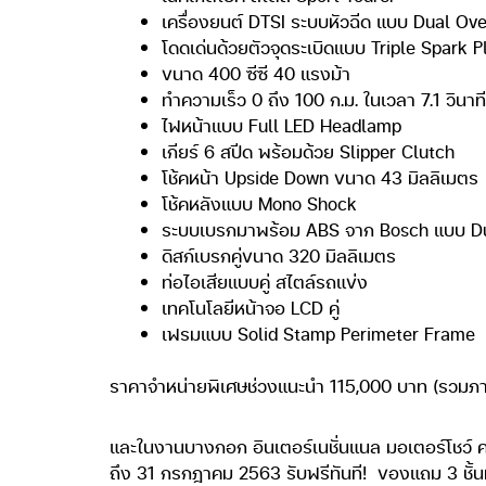
เครื่องยนต์ DTSI ระบบหัวฉีด แบบ Dual O
โดดเด่นด้วยตัวจุดระเบิดแบบ Triple Spark P
ขนาด 400 ซีซี 40 แรงม้า
ทำความเร็ว 0 ถึง 100 ก.ม. ในเวลา 7.1 วินาที
ไฟหน้าแบบ Full LED Headlamp
เกียร์ 6 สปีด พร้อมด้วย Slipper Clutch
โช้คหน้า Upside Down ขนาด 43 มิลลิเมตร
โช้คหลังแบบ Mono Shock
ระบบเบรกมาพร้อม ABS จาก Bosch แบบ D
ดิสก์เบรกคู่ขนาด 320 มิลลิเมตร
ท่อไอเสียแบบคู่ สไตล์รถแข่ง
เทคโนโลยีหน้าจอ LCD คู่
เฟรมแบบ Solid Stamp Perimeter Frame
ราคาจำหน่ายพิเศษช่วงแนะนำ 115,000 บาท (รวมภาษีม
และในงานบางกอก อินเตอร์เนชั่นแนล มอเตอร์โชว์ ครั้งท
ถึง 31 กรกฎาคม 2563 รับฟรีทันที!
ของแถม 3 ชั้น