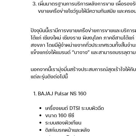
เพิ่มมาตรฐานการบริการหลังการขาย เพื่อรองรับกล
ขยายเครือข่ายโชว์รูมให้มีความทันสมัย และครอบค
ปัจจุบันนี้เรามีการขยายเครือข่ายการขายและบริก
ได้แก่ เชียงใหม่ เชียงราย พิษณุโลก ภาคอีสานได้แก่
สงขลา โดยมีผู้จำหน่ายจากทั่วประเทศรวมทั้งสิ้นจำนว
แข็งแกร่งให้แบรนด์ “บาจาจ” และสามารถบรรลุตามเป้
นอกจากนี้เรามุ่งมั่นสร้างประสบการณ์สุดเร้าใจให้
แต่ละรุ่นดังต่อไปนี้
BAJAJ Pulsar NS 160
เครื่องยนต์ DTSI ระบบหัวฉีด
ขนาด 160 ซีซี
ระบบสองหัวเทียน
ดิสก์เบรกหน้าและหลัง