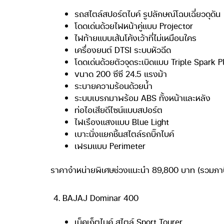
รถสไตล์สปอร์ตไบค์ รูปลักษณ์โฉบเฉี่ยวดุดัน
โดดเด่นด้วยไฟหน้าคู่แบบ Projector
ไฟท้ายแบบเส้นโค้งเว้าที่ไม่เหมือนใคร
เครื่องยนต์ DTSI ระบบหัวฉีด
โดดเด่นด้วยตัวจุดระเบิดแบบ Triple Spark P
ขนาด 200 ซีซี 24.5 แรงม้า
ระบายความร้อนด้วยน้ำ
ระบบเบรกมาพร้อม ABS ทั้งหน้าและหลัง
ท่อไอเสียดีไซน์แบบสปอร์ต
ไฟเรืองแสงแบบ Blue Light
เบาะนั่งแยกชิ้นสไตล์รถบิ๊กไบค์
เฟรมแบบ Perimeter
ราคาจำหน่ายพิเศษช่วงแนะนำ 89,800 บาท (รวมภาษีมู
BAJAJ Dominar 400
เน็คเก็ตไบค์ สไตล์ Sport Tourer