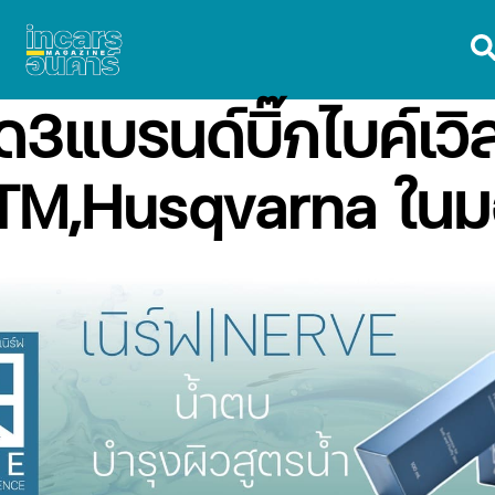
ิด3แบรนด์บิ๊กไบค์เว
M,Husqvarna ในมอ