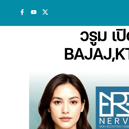
วรูม เป
BAJAJ,KT