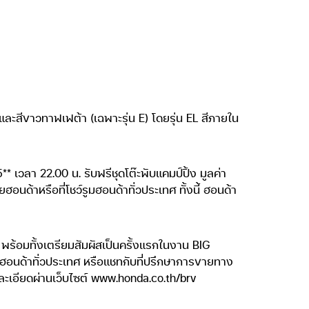
E) และสีขาวทาฟเฟต้า (เฉพาะรุ่น E) โดยรุ่น EL สีภายใน
** เวลา 22.00 น. รับฟรีชุดโต๊ะพับแคมป์ปิ้ง มูลค่า
นด้าหรือที่โชว์รูมฮอนด้าทั่วประเทศ ทั้งนี้ ฮอนด้า
พร้อมทั้งเตรียมสัมผัสเป็นครั้งแรกในงาน BIG
มฮอนด้าทั่วประเทศ หรือแชทกับที่ปรึกษาการขายทาง
ละเอียดผ่านเว็บไซต์ www.honda.co.th/brv