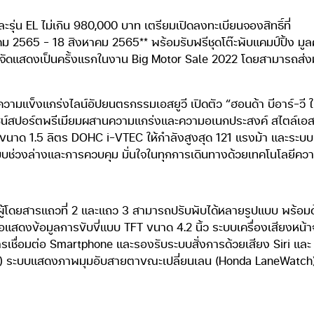
ุ่น EL ไม่เกิน 980,000 บาท เตรียมเปิดลงทะเบียนจองสิทธิ์ที่
ฎาคม 2565 – 18 สิงหาคม 2565** พร้อมรับฟรีชุดโต๊ะพับแคมป์ปิ้ง 
จัดแสดงเป็นครั้งแรกในงาน Big Motor Sale 2022 โดยสามารถส่งมอบ
ามแข็งแกร่งไลน์อัปยนตรกรรมเอสยูวี เปิดตัว “ฮอนด้า บีอาร์-วี ใหม่
ปอร์ตพรีเมียมผสานความแกร่งและความอเนกประสงค์ สไตล์เอสยูวีไ
์ขนาด 1.5 ลิตร DOHC i-VTEC ให้กำลังสูงสุด 121 แรงม้า และระบบเก
ระบบช่วงล่างและการควบคุม มั่นใจในทุกการเดินทางด้วยเทคโนโลยีคว
ู้โดยสารแถวที่ 2 และแถว 3 สามารถปรับพับได้หลายรูปแบบ พร้อม
แสดงข้อมูลการขับขี่แบบ TFT ขนาด 4.2 นิ้ว ระบบเครื่องเสียงหน
เชื่อมต่อ Smartphone และรองรับระบบสั่งการด้วยเสียง Siri และ 
) ระบบแสดงภาพมุมอับสายตาขณะเปลี่ยนเลน (Honda LaneWatch) ระ