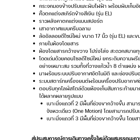
กระจกมองข้างปรับและพับไฟฟ้า พร้อมพับเก็บอัตโน
คิ้วตกแต่งสเกิร์ตข้างสีเงิน (รุ่น EL)
ราวหลังคาตกแต่งแบบสปอร์ต
เสาอากาศแบบครีบฉลาม
ล้ออัลลอยดีไซน์ใหม่ ขนาด 17 นิ้ว (รุ่น EL) และขนา
ภายในห้องโดยสาร
ห้องโดยสารกว้างขวาง โปร่งโล่ง สะดวกสบายทุ
โดดเด่นด้วยคอนโซลดีไซน์ใหม่ ยกระดับความพรีเม
อย่างเหมาะสม รวมทั้งที่วางแก้วน้ำ 8 ตำแหน่ง
มาพร้อมระบบปรับอากาศอัตโนมัติ และช่องปรับอ
ระบบสตาร์ทเครื่องยนต์พร้อมเครื่องปรับอากาศ
ตอบรับทุกไลฟ์สไตล์ด้วยห้องเก็บสัมภาระท้ายมากขึ
ได้หลากหลายรูปแบบ
เบาะนั่งแถวที่ 2 มีพื้นที่ช่วงขากว้างขึ้น
จังหวะเดียว (One Motion) โดยสามารถปรับเล
เบาะนั่งแถวที่ 3 มีพื้นที่ช่วงขากว้างขึ้น 
สู่ประสบการณ์การเดินทางครั้งใหม่ด้วยสมรรถนะการข