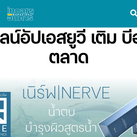
น์อัปเอสยูวี เติม บี
ตลาด