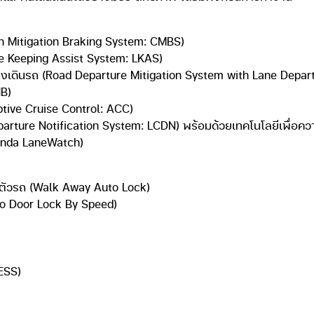
n Mitigation Braking System: CMBS)
ne Keeping Assist System: LKAS)
งเดินรถ (Road Departure Mitigation System with Lane Depa
HB)
tive Cruise Control: ACC)
Departure Notification System: LCDN) พร้อมด้วยเทคโนโลยีเพื่อคว
onda LaneWatch)
ากตัวรถ (Walk Away Auto Lock)
to Door Lock By Speed)
)
ESS)