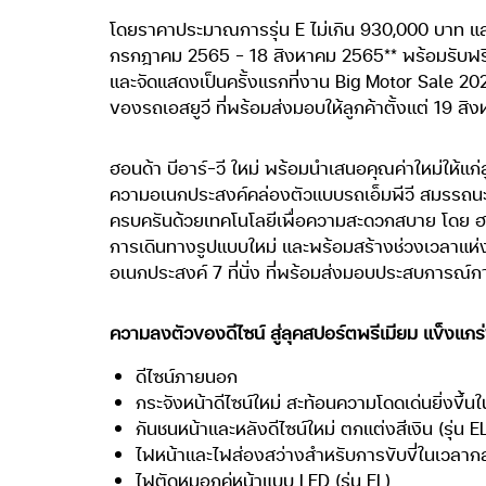
โดยราคาประมาณการรุ่น E ไม่เกิน 930,000 บาท และรุ่
กรกฎาคม 2565 – 18 สิงหาคม 2565** พร้อมรับฟรีช
และจัดแสดงเป็นครั้งแรกที่งาน Big Motor Sale 2022 ต
ของรถเอสยูวี ที่พร้อมส่งมอบให้ลูกค้าตั้งแต่ 19 สิ
ฮอนด้า บีอาร์-วี ใหม่ พร้อมนำเสนอคุณค่าใหม่ให้แก่
ความอเนกประสงค์คล่องตัวแบบรถเอ็มพีวี สมรรถนะการข
ครบครันด้วยเทคโนโลยีเพื่อความสะดวกสบาย โดย ฮอน
การเดินทางรูปแบบใหม่ และพร้อมสร้างช่วงเวลาแห่
อเนกประสงค์ 7 ที่นั่ง ที่พร้อมส่งมอบประสบการณ์
ความลงตัวของดีไซน์ สู่ลุคสปอร์ตพรีเมียม แข็งแกร่
ดีไซน์ภายนอก
กระจังหน้าดีไซน์ใหม่ สะท้อนความโดดเด่นยิ่งขึ้นใ
กันชนหน้าและหลังดีไซน์ใหม่ ตกแต่งสีเงิน (รุ่น E
ไฟหน้าและไฟส่องสว่างสำหรับการขับขี่ในเวลา
ไฟตัดหมอกคู่หน้าแบบ LED (รุ่น EL)