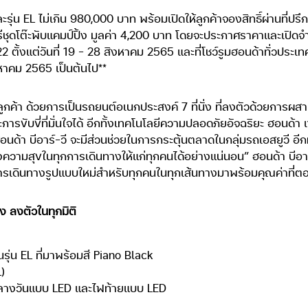
น EL ไม่เกิน 980,000 บาท พร้อมเปิดให้ลูกค้าจองสิทธิ์ผ่านที่ปรึก
ุดโต๊ะพับแคมป์ปิ้ง มูลค่า 4,200 บาท โดยจะประกาศราคาและเปิดจำ
ั้งแต่วันที่ 19 – 28 สิงหาคม 2565 และที่โชว์รูมฮอนด้าทั่วประเทศ ท
งหาคม 2565 เป็นต้นไป**
ลูกค้า ด้วยการเป็นรถยนต์อเนกประสงค์ 7 ที่นั่ง ที่ลงตัวด้วยการผสาน
ับขี่ที่มั่นใจได้ อีกทั้งเทคโนโลยีความปลอดภัยอัจฉริยะ ฮอนด้า เซ
ด้า บีอาร์-วี จะมีส่วนช่วยในการกระตุ้นตลาดในกลุ่มรถเอสยูวี อ
งความสุขในทุกการเดินทางให้แก่ทุกคนได้อย่างแน่นอน” ฮอนด้า บี
การเดินทางรูปแบบใหม่สำหรับทุกคนในทุกเส้นทางมาพร้อมคุณค่าที่ต
ง ลงตัวในทุกมิติ
นรุ่น EL ที่มาพร้อมสี Piano Black
L)
กลางวันแบบ LED และไฟท้ายแบบ LED