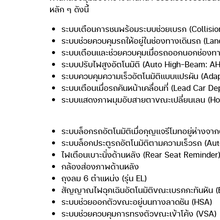
หลัก ๆ ดังนี้
ระบบเตือนการชนพร้อมระบบช่วยเบรก (Collisio
ระบบช่วยควบคุมรถให้อยู่ในช่องทางเดินรถ (La
ระบบเตือนและช่วยควบคุมเมื่อรถออกนอกช่องทา
ระบบปรับไฟสูงอัตโนมัติ (Auto High-Beam: A
ระบบควบคุมความเร็วอัตโนมัติแบบแปรผัน (Adap
ระบบเตือนเมื่อรถคันหน้าเคลื่อนที่ (Lead Car 
ระบบแสดงภาพมุมอับสายตาขณะเปลี่ยนเลน (H
ระบบล็อกรถอัตโนมัติเมื่อกุญแจรีโมทอยู่ห่างจ
ระบบล็อกประตูรถอัตโนมัติตามความเร็วรถ (Au
ไฟเตือนเบาะนั่งด้านหลัง (Rear Seat Reminder
กล้องส่องภาพด้านหลัง
ถุงลม 6 ตำแหน่ง (รุ่น EL)
สัญญาณไฟฉุกเฉินอัตโนมัติขณะเบรกกะทันหัน (
ระบบช่วยออกตัวขณะอยู่บนทางลาดชัน (HSA)
ระบบช่วยควบคุมการทรงตัวขณะเข้าโค้ง (VSA)