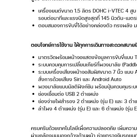
เครื่องยนต์ขนาด 1.5 ลิตร DOHC i-VTEC 4 สูบ 16
รอบต่อนาทีและแรงบิดสูงสุดที่ 145 นิวตัน-เมตร
ตอบสนองการขับขี่ได้อย่างคล่องตัว ทรงพลัง ม
ตอบโจทย์การใช้งาน ให้ทุกการเดินทางสะดวกสบายยิ่งขึ้
มาตรวัดพร้อมหน้าจอแสดงข้อมูลการขับขี่แบบ T
ระบบควบคุมการเปลี่ยนเกียร์ที่พวงมาลัย (Paddle 
ระบบเครื่องเสียงหน้าจอสัมผัสขนาด 7 นิ้ว แ
สั่งการด้วยเสียง Siri และ Android Auto
พวงมาลัยแบบมัลติฟังก์ชัน พร้อมปุ่มควบคุมระบบ
ช่องเชื่อมต่อ USB 2 ตำแหน่ง
ช่องจ่ายไฟสำรอง 2 ตำแหน่ง (รุ่น E) และ 3 ตำแห
ลำโพง 4 ตำแหน่ง (รุ่น E) และ 6 ตำแหน่ง (รุ่น E
ครบครันด้วยเทคโนโลยีเพื่อความปลอดภัย เพิ่มความ
ผ่านกล้องมุมมองกว้างด้านหน้า ช่วยตรวจจับรถยนต