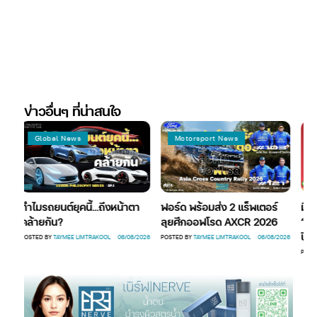
ข่าวอื่นๆ ที่น่าสนใจ
Global News
Motorsport News
Au
ทำไมรถยนต์ยุคนี้…ถึงหน้าตา
ฟอร์ด พร้อมส่ง 2 แร็พเตอร์
มิตซูบ
คล้ายกัน?
ลุยศึกออฟโรด AXCR 2026
“มิตซ
ปี
POSTED BY
TAYMEE LIMTRAKOOL
06/08/2026
POSTED BY
TAYMEE LIMTRAKOOL
06/08/2026
POSTED 