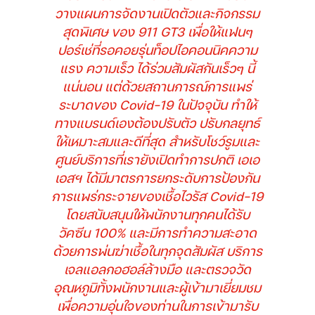
วางแผนการจัดงานเปิดตัวและกิจกรรม
สุดพิเศษ ของ 911 GT3 เพื่อให้แฟนๆ
ปอร์เช่ที่รอคอยรุ่นท็อปไอคอนนิคความ
แรง ความเร็ว ได้ร่วมสัมผัสกันเร็วๆ นี้
แน่นอน แต่ด้วยสถานการณ์การแพร่
ระบาดของ Covid-19 ในปัจจุบัน ทำให้
ทางแบรนด์เองต้องปรับตัว ปรับกลยุทธ์
ให้เหมาะสมและดีที่สุด สำหรับโชว์รูมและ
ศูนย์บริการที่เรายังเปิดทำการปกติ เอเอ
เอสฯ ได้มีมาตรการยกระดับการป้องกัน
การแพร่กระจายของเชื้อไวรัส Covid-19
โดยสนับสนุนให้พนักงานทุกคนได้รับ
วัคซีน 100% และมีการทำความสะอาด
ด้วยการพ่นฆ่าเชื้อในทุกจุดสัมผัส บริการ
เจลแอลกอฮอล์ล้างมือ และตรวจวัด
อุณหภูมิทั้งพนักงานและผู้เข้ามาเยี่ยมชม
เพื่อความอุ่นใจของท่านในการเข้ามารับ