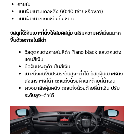
ภายใน
แบบพับเบาะแถวหลัง 60:40 (ซ้ายหรือขวา)
แบบพับเบาะแถวหลังทั้งหมด
วัสดุที่ใช้กับเบาะที่นั่งให้สัมผัสนุ่ม เสริมความพรีเมียมมาก
ขึ้นด้วยภายในสีดำ
วัสดุตกแต่งภายในสีดำ Piano black และตกแต่ง
แถบสีเงิน
มือจับประตูด้านในสีเงิน
เบาะนั่งคนขับปรับระดับสูง-ต่ำได้ วัสดุหุ้มเบาะหนัง
สังเคราะห์สีดำ ตกแต่งด้วยผ้าและด้ายสีน้ำเงิน
พวงมาลัยหุ้มหนัง ตกแต่งด้วยด้ายสีน้ำเงิน ปรับ
ระดับสูง-ต่ำได้