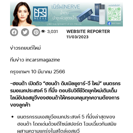
3,031
WEBSITE REPORTER
11/03/2023
ข่าวรถยนต์ใหม่
ทีมข่าว incarsmagazine
กรุงเทพฯ 10 มีนาคม 2566
-ฮอนด้า เปิดตัว “ฮอนด้า ดับเบิลยูอาร์-วี ใหม่” ยนตรกร
รมอเนกประสงค์ 5 ที่นั่ง ตอบรับวิถีชีวิตยุคใหม่เติมเต็ม
ไลน์อัปเอสยูวีของฮอนด้าให้ครอบคลุมทุกความต้องการ
ของลูกค้า
ยนตรกรรมเอสยูวีอเนกประสงค์ 5 ที่นั่งล่าสุดของ
ฮอนด้า โดดเด่นด้วยดีไซน์สปอร์ต โฉบเฉี่ยวทันสมัย
ผสานความแกร่งในสไตล์เอสยูวี