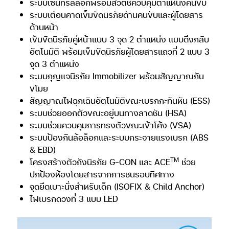
ระบบเซ็นทรัลล็อกพร้อมสวิตช์ควบคุมตำแหน่งคนขับ
ระบบเตือนคาดเข็มขัดนิรภัยด้านคนขับและผู้โดยสาร
ด้านหน้า
เข็มขัดนิรภัยคู่หน้าแบบ 3 จุด 2 ตำแหน่ง แบบดึงกลับ
อัตโนมัติ พร้อมเข็มขัดนิรภัยผู้โดยสารแถวที่ 2 แบบ 3
จุด 3 ตำแหน่ง
ระบบกุญแจนิรภัย Immobilizer พร้อมสัญญาณกัน
ขโมย
สัญญาณไฟฉุกเฉินอัตโนมัติขณะเบรกกะทันหัน (ESS)
ระบบช่วยออกตัวขณะอยู่บนทางลาดชัน (HSA)
ระบบช่วยควบคุมการทรงตัวขณะเข้าโค้ง (VSA)
ระบบป้องกันล้อล็อกและระบบกระจายแรงเบรก (ABS
& EBD)
TM
โครงสร้างตัวถังนิรภัย G-CON และ ACE
ช่วย
ปกป้องห้องโดยสารจากการชนรอบทิศทาง
จุดยึดเบาะนั่งสำหรับเด็ก (ISOFIX & Child Anchor)
ไฟเบรกดวงที่ 3 แบบ LED