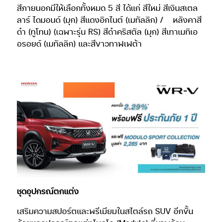
สีภายนอกมีให้เลือกทั้งหมด 5 สี ได้แก่ สีใหม่ สีเงินสเตล
ลาร์ ไดมอนด์ (มุก) สีแดงอิกไนต์ (เมทัลลิก) /
หลังคาสี
ดำ (ทูโทน) (เฉพาะรุ่น RS) สีดำคริสตัล (มุก) สีเทาเมทิเอ
อรอยด์ (เมทัลลิก) และสีขาวทาฟเฟต้า
ชุดอุปกรณ์ตกแต่ง
เสริมความสปอร์ตและพรีเมียมในสไตล์รถ SUV อีกขั้น