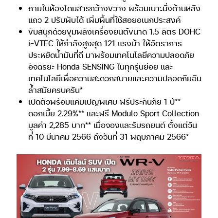
ภายในห้องโดยสารกว้างขวาง พร้อมเบาะนั่งด้านหลัง
แถว 2 ปรับพับได้ เพิ่มพื้นที่ใช้สอยอเนกประสงค์
ขับสนุกด้วยขุมพลังเครื่องยนต์ขนาด 1.5 ลิตร DOHC
i-VTEC ให้กำลังสูงสุด 121 แรงม้า ให้อัตราการ
ประหยัดน้ำมันที่ดี มาพร้อมเทคโนโลยีความปลอดภัย
อัจฉริยะ Honda SENSING ในทุกรุ่นย่อย และ
เทคโนโลยีเพื่อความสะดวกสบายและความปลอดภัยอัน
ล้ำสมัยครบครัน*
เปิดตัวพร้อมแคมเปญพิเศษ ฟรีประกันภัย 1 ปี**
ดอกเบี้ย 2.29%** และฟรี Modulo Sport Collection
มูลค่า 2,285 บาท** เมื่อจองและรับรถยนต์ ตั้งแต่วัน
ที่ 10 มีนาคม 2566 ถึงวันที่ 31 พฤษภาคม 2566*