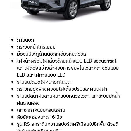
ภายนอก
กระจังหน้าโครเมียม
มือจับประตูด้านนอกสีเดียวกับตัวรถ
ไฟหน้าพร้อมไฟเลี้ยวด้านหน้าแบบ LED sequential
และไฟส่องสว่างสำหรับการขับขี่ในเวลากลางวันแบบ
LED และไฟท้ายแบบ LED
ระบบเปิดปิดไฟหน้าอัตโนมัติ
กระจกมองข้างพร้อมไฟเลี้ยวปรับและพับไฟฟ้า
ระบบปัดน้ำฝนด้านหน้าแบบหน่วงเวลา และระบบปัดน้ำ
ฝนด้านหลัง
เสาอากาศแบบครีบฉลาม
ล้ออัลลอยขนาด 16 นิ้ว
รุ่น RS ยกระดับความสปอร์ตพรีเมียมไปอีกขั้น ด้วยดี
ไซน์เอกซ์คลูซีฟรอบคัน