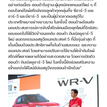
อย่างต่อเนื่อง ฮอนด้าในฐานะผู้บุกเบิกเซกเมนต์ใหม่ ๆ ที่
ตอบโจทย์ไลฟ์สไตล์ของลูกค้าทุกกลุ่มทั้ง ซีอาร์-วี เอช
อาร์-วี และบีอาร์-วี
และเป็นผู้นำตลาดเอสยูวีใน
ประเทศไทยมาอย่างยาวนาน ในครั้งนี้ ฮอนด้าพร้อมส่ง
มอบประสบการณ์การขับขี่สไตล์คนเมืองยุคใหม่ที่รักอิสระ
ชอบออกไปใช้ชีวิตข้างนอกกับ ฮอนด้า ดับเบิลยูอาร์-วี
ใหม่ ยนตรกรรมเอสยูวีอเนกประสงค์ 5 ที่นั่งรุ่นล่าสุด ที่
เต็มเปี่ยมด้วยประสิทธิภาพทั้งในด้านสมรรถนะ และความ
อเนกประสงค์ โดยสามารถปรับการใช้งานให้เข้ากับไลฟ์
สไตล์ที่หลากหลายได้อย่างสะดวกสบาย โดยการเปิดตัว
ฮอนด้า ดับเบิลยูอาร์-วี ใหม่ ในครั้งนี้ยังช่วยเสริมความ
แข็งแกร่งให้ไลน์อัปเอสยูวีของฮอนด้าอีกด้วย”