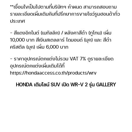
**เงื่อนไขเป็นไปตามที่บริษัทฯ กำหนด สามารถสอบถาม
รายละเอียดเพิ่มเติมกับที่ปรึกษาการขายโชว์รูมฮอนด้าทั่ว
ประเทศ
– สีแดงอิกไนต์ (เมทัลลิก) / หลังคาสีดำ (ทูโทน) เพิ่ม
10,000 บาท สีเงินสเตลลาร์ ไดมอนด์ (มุก) และ สีดำ
คริสตัล (มุก) เพิ่ม 6,000 บาท
– ราคาอุปกรณ์ตกแต่งไม่รวม VAT 7% ดูรายละเอียด
อุปกรณ์ตกแต่งเพิ่มเติมได้ที่
https://hondaaccess.co.th/products/wrv
HONDA เติมไลน์ SUV เปิด WR-V 2 รุ่น GALLERY