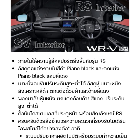
ภายในให้ความรู้สึกสปอร์ตยิ่งขึ้นกับรุ่น RS
วัสดุตกแต่งภายในสีดำ Piano black และตกแต่ง
Piano black แถบสีแดง
เบาะนั่งคนขับปรับระดับสูง-ต่ำได้ วัสดุหุ้มเบาะหนัง
สังเคราะห์สีดำ ตกแต่งด้วยผ้าและด้ายสีแดง
พวงมาลัยหุ้มหนัง ตกแต่งด้วยด้ายสีแดง ปรับระดับ
สูง-ต่ำได้
คิ้วบันไดสเตนเลสที่ประตูหน้า พร้อมสัญลักษณ์ RS
ครบครันด้วยสิ่งอำนวยความสะดวกที่รองรับโมเดิร์น
ไลฟ์สไตล์ได้อย่างลงตัว* อาทิ
ระบบปรับอากาศอัตโนมัติพร้อมระบบทำความเย็น