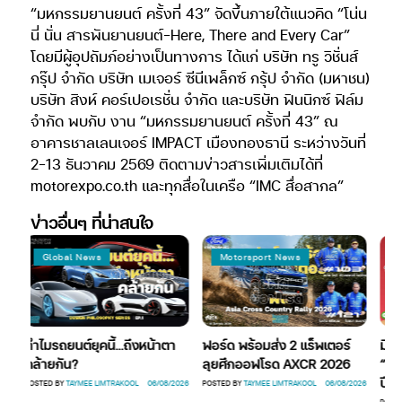
“มหกรรมยานยนต์ ครั้งที่ 43” จัดขึ้นภายใต้แนวคิด “โน่น
นี่ นั่น สารพันยานยนต์-Here, There and Every Car”
โดยมีผู้อุปถัมภ์อย่างเป็นทางการ ได้แก่ บริษัท ทรู วิชั่นส์
กรุ๊ป จำกัด บริษัท เมเจอร์ ซีนีเพล็กซ์ กรุ้ป จำกัด (มหาชน)
บริษัท สิงห์ คอร์เปอเรชั่น จำกัด และบริษัท ฟินนิกซ์ ฟิล์ม
จำกัด พบกับ งาน “มหกรรมยานยนต์ ครั้งที่ 43” ณ
อาคารชาลเลนเจอร์ IMPACT เมืองทองธานี ระหว่างวันที่
2-13 ธันวาคม 2569 ติดตามข่าวสารเพิ่มเติมได้ที่
motorexpo.co.th และทุกสื่อในเครือ “IMC สื่อสากล”
ข่าวอื่นๆ ที่น่าสนใจ
Global News
Motorsport News
Auto
ทำไมรถยนต์ยุคนี้…ถึงหน้าตา
ฟอร์ด พร้อมส่ง 2 แร็พเตอร์
มิตซูบิ
คล้ายกัน?
ลุยศึกออฟโรด AXCR 2026
“มิตซูร
ปี
POSTED BY
TAYMEE LIMTRAKOOL
06/08/2026
POSTED BY
TAYMEE LIMTRAKOOL
06/08/2026
POSTED BY