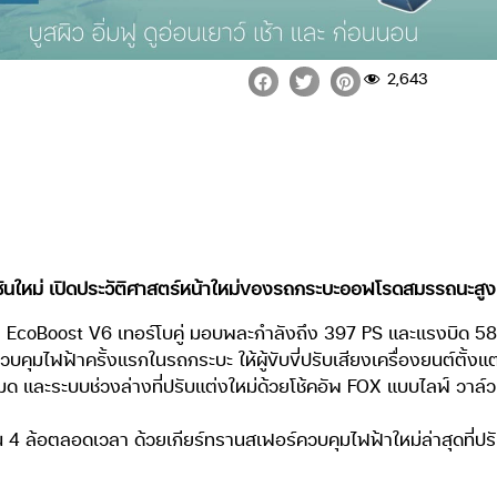
2,643
รชันใหม่ เปิดประวัติศาสตร์หน้าใหม่ของรถกระบะออฟโรดสมรรถนะสูง
 EcoBoost V6 เทอร์โบคู่ มอบพละกำลังถึง 397 PS และแรงบิด 583
มไฟฟ้าครั้งแรกในรถกระบะ ให้ผู้ขับขี่ปรับเสียงเครื่องยนต์ตั้งแต
มด และระบบช่วงล่างที่ปรับแต่งใหม่ด้วยโช้คอัพ FOX แบบไลฟ์ วาล์ว
่อน 4 ล้อตลอดเวลา ด้วยเกียร์ทรานสเฟอร์ควบคุมไฟฟ้าใหม่ล่าสุดที่