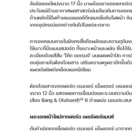
ล้ออัลลอยใหม่ขนาด 17 นิ้ว มาพร้อมยางออลเทอร์เ
ประโยชน์ด้านอากาศพลศาสตร์เช่นเดียวกับการออกแบบพื
ด้านหลังใช้ไฟท้ายแบบแอลอีดีกลมกลืนกับไฟหน้า กันชน
ของอุปกรณ์แตกต่างกันไปในแต่ละตลาด
การออกแบบภายในยังคงสื่อถึงพลังและความดุดันข
ใช้เบาะที่นั่งแบบสปอร์ต ทั้งเบาะหน้าและหลัง ซึ่
ละเอียดด้วยสีส้ม ‘โค้ด ออเรนจ์’ บนแผงหน้าปัด การต
อบอุ่นภายในห้องโดยสาร เสริมความหรูหราอีกขั้น
แพดเดิลชิฟต์เคลือบแมกนีเซียม
ห้องโดยสารของฟอร์ด เรนเจอร์ แร็พเตอร์ เจเนอเรช
ขนาด 12 นิ้ว แสดงผลการเชื่อมต่อและระบบความบั
iiii
เสียง Bang & Olufsen®
8 ตำแหน่ง มอบประสบการ
พระเอกหน้าใหม่จากฟอร์ด เพอร์ฟอร์แมนซ์
ต้นกำเนิดของชื่อฟอร์ด เรนเจอร์ แร็พเตอร์ มาจากท