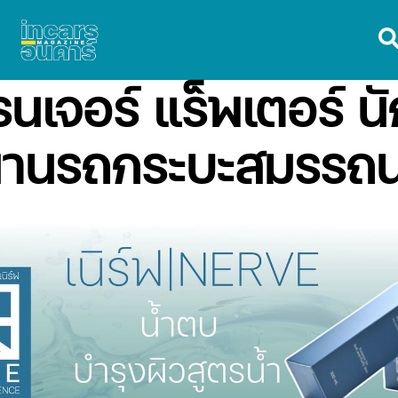
เจอร์ แร็พเตอร์ นั
านรถกระบะสมรรถน