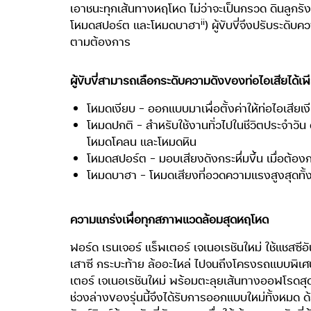
เอาชนะทุกเส้นทางหฤโหด ไม่ว่าจะเป็นกรวด ดินลูกร
ii
โหมดสปอร์ต และโหมดบาฮา
) ผู้ขับขี่จึงปรับระดั
ตามต้องการ
ผู้ขับขี่สามารถเลือกระดับความดังของท่อไอเสียได้เ
โหมดเงียบ – ออกแบบมาเพื่อตั้งค่าให้ท่อไอเสี
โหมดปกติ – สำหรับใช้งานทั่วไปในชีวิตประจำวัน 
โหมดโคลน และโหมดหิน
โหมดสปอร์ต – มอบเสียงดังกระหึ่มขึ้น เมื่อต้องการ
โหมดบาฮา – โหมดเสียงที่อวดความแรงสูงสุดทั้
ความแกร่งเพื่อทุกสภาพแวดล้อมสุดหฤโหด
ฟอร์ด เรนเจอร์ แร็พเตอร์ เจเนอเรชันใหม่ ใช้แชสซ
เสาซี กระบะท้าย ล้ออะไหล่ ไปจนถึงโครงรถแบบพิเศษท
เตอร์ เจเนอเรชันใหม่ พร้อมตะลุยเส้นทางออฟโรดสุ
ช่วงล่างของรุ่นนี้จึงได้รับการออกแบบใหม่ทั้งหมด ด