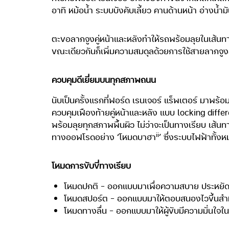
อาทิ หม้อน้ำ ระบบบังคับเลี้ยว คานด้านหน้า อ่างน้ำมัน
ตะขอลากจูงคู่หน้าและหลังทำให้รถพร้อมลุยในเส้นทาง
ขณะเดียวกันก็เพิ่มความสมดุลด้วยการใช้สายลากจูง
ควบคุมดีเยี่ยมบนทุกสภาพถนน
นับเป็นครั้งแรกที่ฟอร์ด เรนเจอร์ แร็พเตอร์ มาพร้
ควบคุมเฟืองท้ายคู่หน้าและหลัง แบบ locking differe
พร้อมลุยทุกสภาพพื้นผิว ไม่ว่าจะเป็นทางเรียบ เส้
ii
ทางออฟโรดอย่าง ‘โหมดบาฮา
’ ซึ่งระบบไฟฟ้าทั้ง
โหมดการขับขี่ทางเรียบ
โหมดปกติ – ออกแบบมาเพื่อความสบาย ประหยัดเช
โหมดสปอร์ต – ออกแบบมาให้ตอบสนองไวขึ้นสำห
โหมดทางลื่น – ออกแบบมาให้ผู้ขับมีความมั่นใจใน