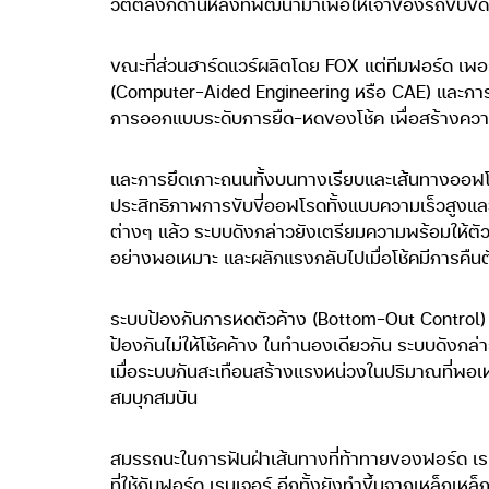
วัตต์ลิงก์ด้านหลังที่พัฒนามาเพื่อให้เจ้าของรถขับขี
ขณะที่ส่วนฮาร์ดแวร์ผลิตโดย FOX แต่ทีมฟอร์ด เพอร
(Computer-Aided Engineering หรือ CAE) และก
การออกแบบระดับการยืด-หดของโช้ค เพื่อสร้างควา
และการยึดเกาะถนนทั้งบนทางเรียบและเส้นทางออฟโ
ประสิทธิภาพการขับขี่ออฟโรดทั้งแบบความเร็วสูงและ
ต่างๆ แล้ว ระบบดังกล่าวยังเตรียมความพร้อมให้ตั
อย่างพอเหมาะ และผลักแรงกลับไปเมื่อโช้คมีการคืนตัว
ระบบป้องกันการหดตัวค้าง (Bottom-Out Control) ข
ป้องกันไม่ให้โช้คค้าง ในทำนองเดียวกัน ระบบดังกล่
เมื่อระบบกันสะเทือนสร้างแรงหน่วงในปริมาณที่พอเห
สมบุกสมบัน
สมรรถนะในการฟันฝ่าเส้นทางที่ท้าทายของฟอร์ด เรน
ที่ใช้กับฟอร์ด เรนเจอร์ อีกทั้งยังทำขึ้นจากเหล็กเห