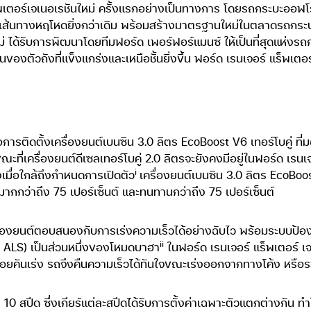
พเตอร์เจเนอเรชันใหม่ ครั้งแรกอย่างเป็นทางการ โดยรถกระบะออฟโรด
พเส้นทางหฤโหดยิ่งกว่าเดิม พร้อมสร้างมาตรฐานใหม่ในตลาดรถกระ
ม่ ได้รับการพัฒนาโดยทีมฟอร์ด เพอร์ฟอร์แมนซ์ ให้เป็นที่สุดแห่งร
องตัวถังที่แข็งแกร่งและเหนือชั้นยิ่งขึ้น ฟอร์ด เรนเจอร์ แร็พเตอร
คือการติดตั้งเครื่องยนต์เบนซิน 3.0 ลิตร EcoBoost V6 เทอร์โบคู่ ท
ที่เครื่องยนต์ดีเซลเทอร์โบคู่ 2.0 ลิตรจะยังคงมีอยู่ในฟอร์ด เรนเจ
i
มื่อใกล้ถึงกำหนดการเปิดตัว
เครื่องยนต์เบนซิน 3.0 ลิตร EcoBoost 
งมากกว่าถึง 75 เปอร์เซ็นต์ และทนทานกว่าถึง 75 เปอร์เซ็นต์
รื่องยนต์ตอบสนองกับการเร่งความเร็วได้อย่างฉับไว พร้อมระบบป้อ
ii
 ALS) เป็นส่วนหนึ่งของโหมดบาฮา
ในฟอร์ด เรนเจอร์ แร็พเตอร์ เ
่ปล่อยคันเร่ง รถจึงคืนความเร็วได้ทันใจขณะเร่งออกจากทางโค้ง หรือร
ัติ 10 สปีด ซึ่งเกียร์แต่ละสปีดได้รับการตั้งค่าเฉพาะตัวแตกต่างกัน 