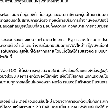
่ด้วยความเร็วสูงบนถนนขรุขระได้อย่างมั่นใจ
์ฟอร์แมนซ์ คือผู้รับหน้าที่ปรับจูนและพัฒนาโช้คอัพรุ่นนี้โดยผสม
ารทดสอบรถในสถานการณ์จริง ตั้งแต่การปรับการทำงานของสปริงไ
มสมดุลที่สมบูรณ์แบบที่สุด มอบทั้งความสะดวกสบาย การควบคุมรถ
รดระบบช่วงล่างแบบ ไลฟ์ วาล์ว Internal Bypass ยังได้รับการป
iii
ความเร็วต่ำได้ โดยทำงานร่วมกับโหมดการขับขี่ใหม่
ที่ผู้ขับขี่เ
วรถในการตะลุยพื้นที่ได้หลากหลาย โดยเมื่อโช้คได้รับแรงกด ระบ
เต็มที่
อง FOX ที่ได้รับการพิสูจน์จากสนามแข่งช่วยสร้างแรงหน่วงสูงสุดใ
าวยังช่วยชะลอการหดตัวของโช้คหลัง เพื่อไม่ให้รถกระแทกแรงเกินไปข
มาะในทุกการเคลื่อนไหวของรถ ฟอร์ด เรนเจอร์ แร็พเตอร์ เจเนอเรชัน
เจอร์ แร็พเตอร์ เจเนอเรชันใหม่ ยังมาจากการติดตั้งแผ่นกันกระแท
ล็กที่มีความแข็งแรงหนา 2.3 มิลลิเมตร เมื่อประกอบเข้ากับแผ่นปิดใต้เ