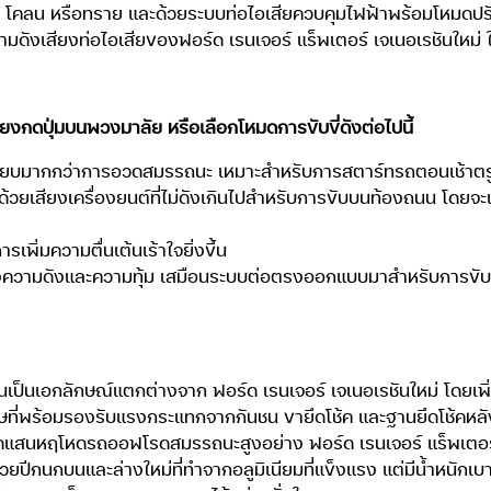
ัง โคลน หรือทราย และด้วยระบบท่อไอเสียควบคุมไฟฟ้าพร้อมโหมดปรับ
บความดังเสียงท่อไอเสียของฟอร์ด เรนเจอร์ แร็พเตอร์ เจเนอเรชันใหม่
พียงกดปุ่มบนพวงมาลัย หรือเลือกโหมดการขับขี่ดังต่อไปนี้
ยเงียบมากกว่าการอวดสมรรถนะ เหมาะสำหรับการสตาร์ทรถตอนเช้าตรู่ 
ด้วยเสียงเครื่องยนต์ที่ไม่ดังเกินไปสำหรับการขับบนท้องถนน โดยจะเ
เพิ่มความตื่นเต้นเร้าใจยิ่งขึ้น
งความดังและความทุ้ม เสมือนระบบต่อตรงออกแบบมาสำหรับการขับขี
ีอันเป็นเอกลักษณ์แตกต่างจาก ฟอร์ด เรนเจอร์ เจเนอเรชันใหม่ โดยเ
ี่พร้อมรองรับแรงกระแทกจากกันชน ขายึดโช้ค และฐานยึดโช้คหลัง ทั้
ดแสนหฤโหดรถออฟโรดสมรรถนะสูงอย่าง ฟอร์ด เรนเจอร์ แร็พเตอร์ เ
้วยปีกนกบนและล่างใหม่ที่ทำจากอลูมิเนียมที่แข็งแรง แต่มีน้ำหนักเบา