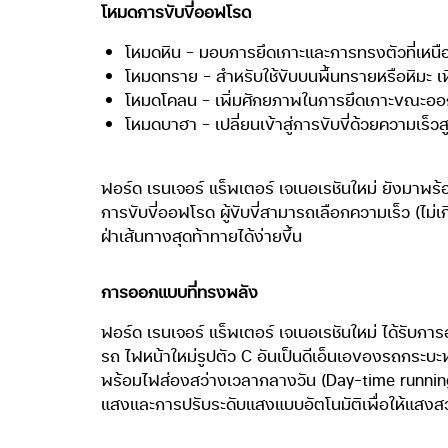
โหมดการขับขี่ออฟโรด
โหมดหิน – มอบการยึดเกาะและการทรงตัวที่เหนือชั้
โหมดทราย – สำหรับใช้ขับบนพื้นทรายหรือหิมะ เพ
โหมดโคลน – เพิ่มศักยภาพในการยึดเกาะขณะอ
โหมดบาฮา – เปลี่ยนเข้าสู่การขับขี่ด้วยความเร
ฟอร์ด เรนเจอร์ แร็พเตอร์ เจเนอเรชันใหม่ ยังมาพร
การขับขี่ออฟโรด ผู้ขับขี่สามารถเลือกความเร็ว (ไม
ฝ่าเส้นทางสุดท้าทายได้ง่ายขึ้น
การออกแบบที่ทรงพลัง
ฟอร์ด เรนเจอร์ แร็พเตอร์ เจเนอเรชันใหม่ ได้รับการ
รถ ไฟหน้าใหม่รูปตัว C อันเป็นดีเอ็นเอของรถกระบ
พร้อมไฟส่องสว่างเวลากลางวัน (Day-time running 
แสงและการปรับระดับแสงแบบอัตโนมัติเพื่อให้แสงสว่า