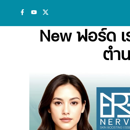
New ฟอร์ด เรน
ตำน