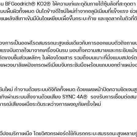
รน BFGoodrich® KO2® ให้ความเท่และดุดันภายใต้ซุ้มล้อที่สะดุ
้นผิวทั้งหมด บันไดข้างดีไซน์ใหม่ทำจากอลูมิเนียมที่แข็งแรง ช่วย
หลังสีเทาเข้มมีบันไดเหยียบเพื่อขึ้นกระบะท้าย และชุดลากในตัวที่ต
องการเป็นออฟโรดสมรรถนะสูงเช่นเดียวกับการออกแบบตัวถังภายน
งได้รับแรงบันดาลใจมาจากเครื่องบินรบ มอบทั้งความสบายและกระชับแ
ัดขอบชิ้นส่วนหลักๆ ในห้องโดยสาร รวมถึงบนเบาะที่นั่งแบบสปอร์ต ดู
ด้วยพวงมาลัยหนังเกรดพรีเมียมจับกระชับมือพร้อมแถบบอกตำแหน่
ันใหม่ ทำงานด้วยระบบดิจิทัลทั้งหมด ด้วยแผงหน้าปัดความชัดเจน
นเทิงผ่านระบบสั่งงานด้วยเสียง SYNC 4A®
รองรับการเชื่อมต่อสม
ณ์เสียงเหนือระดับระหว่างการผจญภัยครั้งใหม่
วีปอเมริกาเหนือ โดยวิศวกรฟอร์ดใช้กับรถกระบะสมรรถนะสูงหลายรุ่