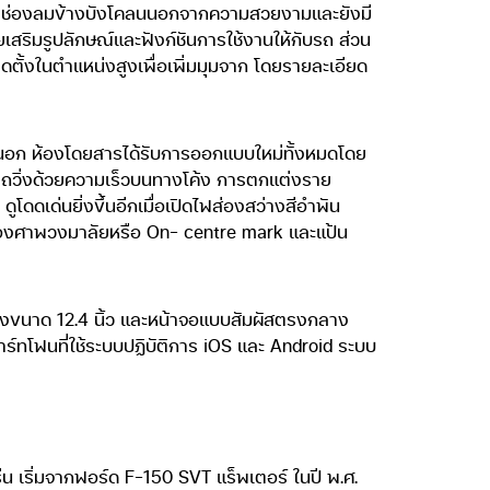
ดตา ช่องลมข้างบังโคลนนอกจากความสวยงามและยังมี
เสริมรูปลักษณ์และฟังก์ชันการใช้งานให้กับรถ ส่วน
ิดตั้งในตำแหน่งสูงเพื่อเพิ่มมุมจาก โดยรายละเอียด
อก ห้องโดยสารได้รับการออกแบบใหม่ทั้งหมดโดย
ม้รถวิ่งด้วยความเร็วบนทางโค้ง การตกแต่งราย
โดดเด่นยิ่งขึ้นอีกเมื่อเปิดไฟส่องสว่างสีอำพัน
งองศาพวงมาลัยหรือ On- centre mark และแป้น
สูงขนาด 12.4 นิ้ว และหน้าจอแบบสัมผัสตรงกลาง
าร์ทโฟนที่ใช้ระบบปฏิบัติการ iOS และ Android ระบบ
น เริ่มจากฟอร์ด F-150 SVT แร็พเตอร์ ในปี พ.ศ.