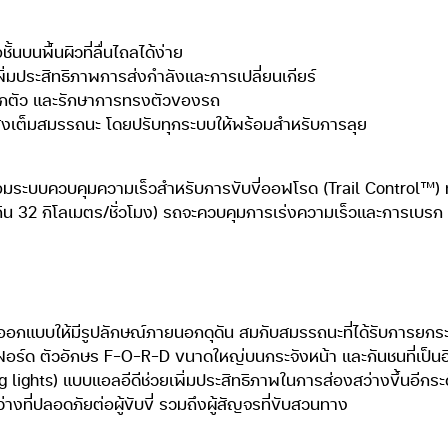
นบนพื้นผิวที่ลื่นไถลได้ง่าย
ิ่มประสิทธิภาพการส่งกำลังและการเปลี่ยนเกียร์
อกตัว และรักษาการทรงตัวของรถ
็วสูงเต็มสมรรถนะ โดยปรับทุกระบบให้พร้อมสำหรับการลุย
้อมระบบควบคุมความเร็วสำหรับการขับขี่ออฟโรด (Trail Control™) ท
่เกิน 32 กิโลเมตร/ชั่วโมง) รถจะควบคุมการเร่งความเร็วและการเบรก ผ
ออกแบบให้มีรูปลักษณ์ภายนอกดุดัน สมกับสมรรถนะที่ได้รับการยกระดับไ
ะฟอร์ด ตัวอักษร F-O-R-D ขนาดใหญ่บนกระจังหน้า และกันชนที่เป็นอ
lights) แบบแอลอีดีช่วยเพิ่มประสิทธิภาพในการส่องสว่างขึ้นอีกระ
งที่ปลอดภัยต่อผู้ขับขี่ รวมถึงผู้สัญจรที่ขับสวนทาง