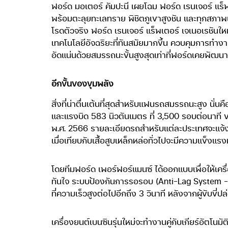
ฟอร์ด มอเตอร์ คัมปะนี เผยโฉม ฟอร์ด เรนเจอร์ แร็
พร้อมตะลุยทะเลทราย พิชิตภูเขาสูงชัน และทุกสภา
โรดตัวจริง ฟอร์ด เรนเจอร์ แร็พเตอร์ เจเนอเรชันให
เทคโนโลยีอัจฉริยะที่ทันสมัยมากขึ้น ควบคุมการทำงานข
อัดแน่นด้วยสมรรถนะขั้นสูงสุดเท่าที่ฟอร์ดเคยพัฒนา
อีกขั้นของขุมพลัง
สิ่งที่น่าตื่นเต้นที่สุดสำหรับแฟนรถสมรรถนะสูง นั่น
และแรงบิด 583 นิวตันเมตร ที่ 3,500 รอบต่อนาที ขณะ
พ.ศ. 2566 รายละเอียดรถสำหรับแต่ละประเทศจะแจ้งเ
เมื่อเทียบกับเสื้อสูบเหล็กหล่อทั่วไปจะมีความแข็งแร
โดยทีมฟอร์ด เพอร์ฟอร์แมนซ์ ได้ออกแบบเพื่อให้เค
ทันใจ ระบบป้องกันการรอรอบ (Anti-Lag System –
ที่ความเร็วสูงต่อไปอีกถึง 3 วินาที หลังจากผู้ขับขี
เครื่องยนต์เบนซินรุ่นใหม่จะทำงานคู่กับเกียร์อัตโนม