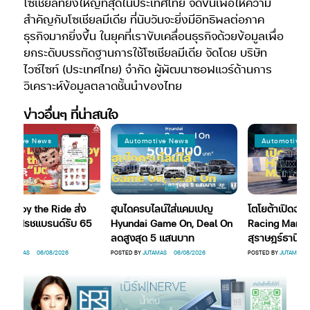
โซเชี่ยลที่ยิ่งใหญ่ที่สุดในประเทศไทย จัดขึ้นเพื่อให้ความ
สำคัญกับโซเชียลมีเดีย ที่นับวันจะยิ่งมีอิทธิพลต่อภาค
ธุรกิจมากยิ่งขึ้น ในยุคที่เราขับเคลื่อนธุรกิจด้วยข้อมูลเพื่อ
ยกระดับบรรทัดฐานการใช้โซเชียลมีเดีย จัดโดย บริษัท
ไวซ์ไซท์ (ประเทศไทย) จำกัด ผู้พัฒนาซอฟแวร์ด้านการ
วิเคราะห์ข้อมูลตลาดชั้นนำของไทย
ข่าวอื่นๆ ที่น่าสนใจ
tive News
Automotive News
Automotive News
Enjoy the Ride ส่ง
ฮุนไดครบไลน์ใส่แคมเปญ
โตโยต้าเปิดฉาก Hi
รีเฟรชแบรนด์รับ 65
Hyundai Game On, Deal On
Racing Mania 20
ลดสูงสุด 5 แสนบาท
สุราษฎร์ธานี
AMAS
06/08/2026
POSTED BY
JUTAMAS
06/08/2026
POSTED BY
JUTAMAS
05/08